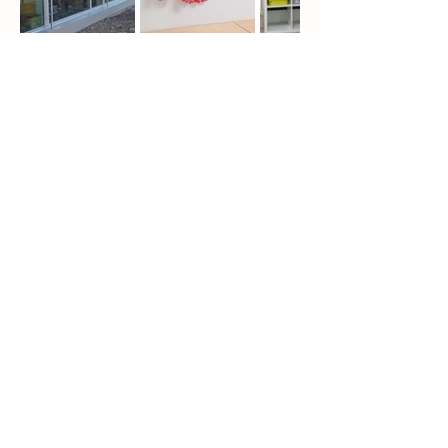
Contact
Le Colibri Eikenøtt
Allée Louis-Cristin 2
1196 Gland
Tél.
022 364 06 10
eikenott@lecolibri.ch