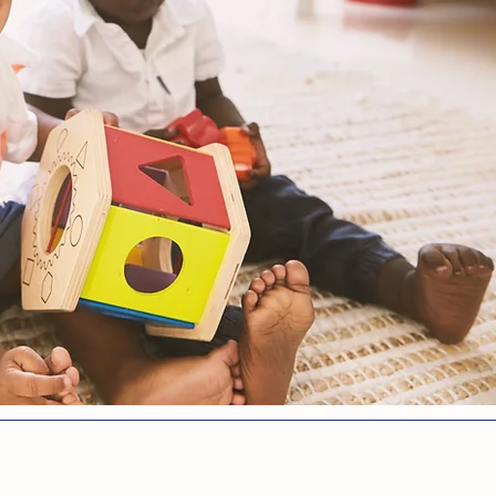
Crèche-Garderie
et UAPE
Crèche-Garderie pour les enfants de 3 mois à
UAPE de la 1P à la 4ème Harmo
répartie sur 6 sites